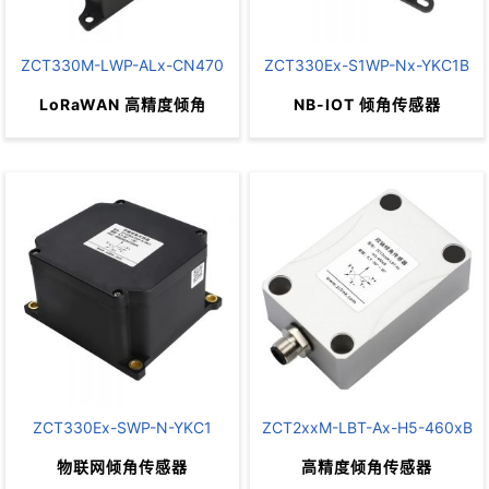
极低的功耗，电池供电可长时间
ZCT330M-LWP-ALx-CN470
ZCT330Ex-S1WP-Nx-YKC1B
工作
全部采用工业级器件
全部采用工业器件，性能稳定、
LoRaWAN 高精度倾角
NB-IOT 倾角传感器
性能稳定、可靠
可靠
极低的功耗
安装方便（水平或垂直）
安全控制，监控，报警
防水等级：IP67
全部采用工业器件，性能稳定、
ZCT330Ex-SWP-N-YKC1
ZCT2xxM-LBT-Ax-H5-460xB
可靠
电脑端或小程序端一键发布
极低的功耗，可连续工作5年
pc端、公众号端、微信小程序端
物联网倾角传感器
高精度倾角传感器
NB-IOT，采用CTIOT协
同步发布